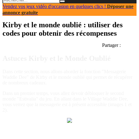
Vendez vos jeux vidéo d'occasion en quelques clics !
Déposer une
annonce gratuite
Kirby et le monde oublié : utiliser des
codes pour obtenir des récompenses
Partager :
Astuces Kirby et le Monde Oublié
Dans cette section, nous allons aborder la fonction "Messagerie
Waddle Dee" de Kirby et le monde oublié qui permet de récupérer
de nombreux cadeaux.
Dans un premier temps, vous allez devoir débloquer le second
monde "Estivalia" du jeu. En allant dans le Village Waddle Dee,
vous verrez que la messagerie est à présent accessible (images 1 et
2).