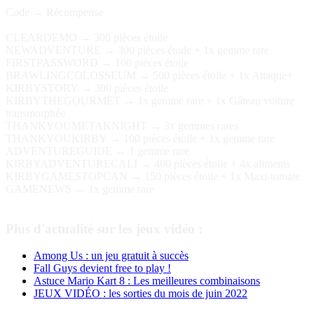
Code → Récompense
CLEARDEMO → 300 pièces étoile
NEWADVENTURE → 300 pièces étoile + 1x gemme rare
FIRSTPASSWORD → 100 pièces étoile
BRAWLINGCOLOSSEUM → 500 pièces étoile + 1x Attaque+
KIRBYSTORY → 300 pièces étoile
KIRBYTHEGOURMET → 1x gemme rare + 1x Gâteau voiture
transmorphée
THANKYOUMETAKNIGHT → 3x gemmes rares
THANKYOUKIRBY → 100 pièces étoile + 1x gemme rare
ADVENTUREGUIDE → 1 gemme rare
KIRBYADVENTURECALI → 400 pièces étoile + 4x aliments
KIRBYGAMESTOPCAN → 150 pièces étoile + 1x Maxi-tomate
GAMENEWS → 1x gemme rare
Plus d'actualité sur les jeux vidéo :
Among Us : un jeu gratuit à succès
Fall Guys devient free to play !
Astuce Mario Kart 8 : Les meilleures combinaisons
JEUX VIDÉO : les sorties du mois de juin 2022