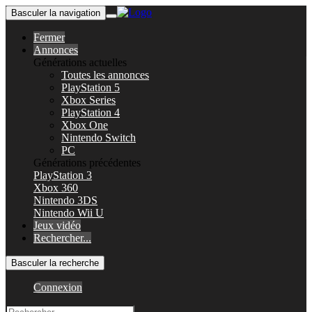
Basculer la navigation
Fermer
Annonces
Générations actuelles
Toutes les annonces
PlayStation 5
Xbox Series
PlayStation 4
Xbox One
Nintendo Switch
PC
Générations précédentes
PlayStation 3
Xbox 360
Nintendo 3DS
Nintendo Wii U
Jeux vidéo
Rechercher...
Basculer la recherche
Connexion