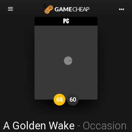
Basculer
la
navigation
68
60
A Golden Wake
- Occasion