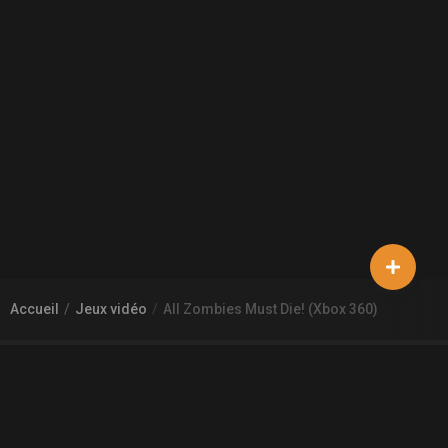
Accueil
Jeux vidéo
All Zombies Must Die! (Xbox 360)
À PROPOS DE GAMECHEAP
Qui sommes nous?
Aide
Contact