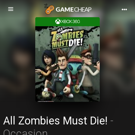
Basculer
la
navigation
All Zombies Must Die!
-
Occasion