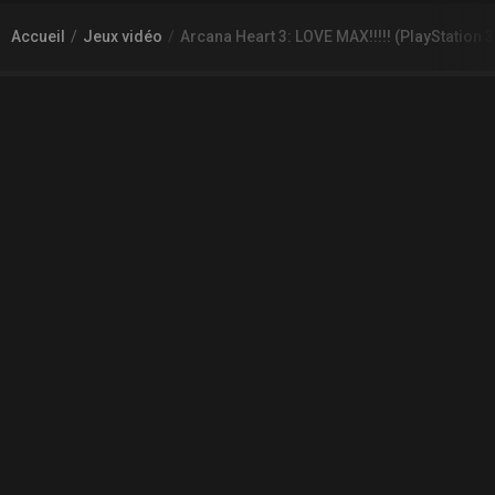
Accueil
Jeux vidéo
Arcana Heart 3: LOVE MAX!!!!! (PlayStation 3
À PROPOS DE GAMECHEAP
Qui sommes nous?
Aide
Contact
INFORMATIONS LÉGALES
Mentions légales et CGU
CGV
Règles de diffusion
Confidentialité
COMMUNAUTÉ
L'actualité des jeux vidéo