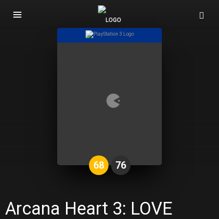
Basculer
la
navigation
68
76
Arcana Heart 3: LOVE