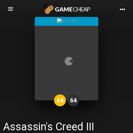
Basculer
la
navigation
64
64
Assassin's Creed III