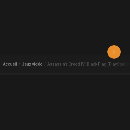
Accueil
Jeux vidéo
Assassin's Creed IV: Black Flag (PlayStation
À PROPOS DE GAMECHEAP
Qui sommes nous?
Aide
Contact
INFORMATIONS LÉGALES