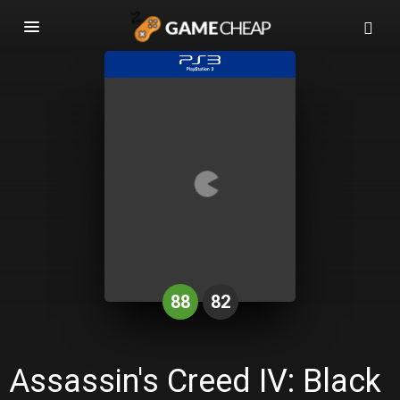
Basculer
la
navigation
88
82
Assassin's Creed IV: Black