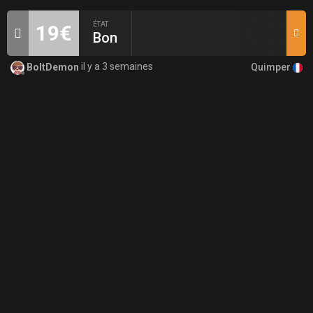
ÉTAT
19€
Bon
Quimper
BoltDemon
il y a 3 semaines