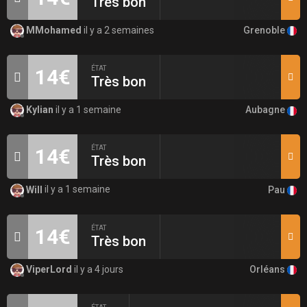
Très bon
Grenoble
MMohamed
il y a 2 semaines
ÉTAT
14€
Très bon
Aubagne
Kylian
il y a 1 semaine
ÉTAT
14€
Très bon
Pau
Will
il y a 1 semaine
ÉTAT
14€
Très bon
Orléans
ViperLord
il y a 4 jours