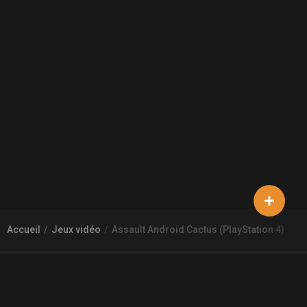
Accueil
Jeux vidéo
Assault Android Cactus (PlayStation 4)
À PROPOS DE GAMECHEAP