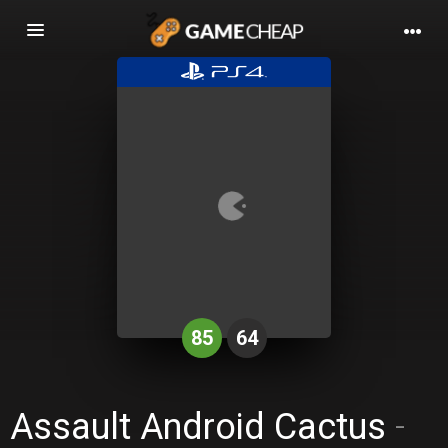
Basculer
la
navigation
85
64
Assault Android Cactus
-