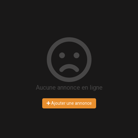
Aucune annonce en ligne
Ajouter une annonce