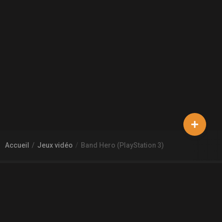
Accueil
Jeux vidéo
Band Hero (PlayStation 3)
À PROPOS DE GAMECHEAP
Qui sommes nous?
Aide
Contact