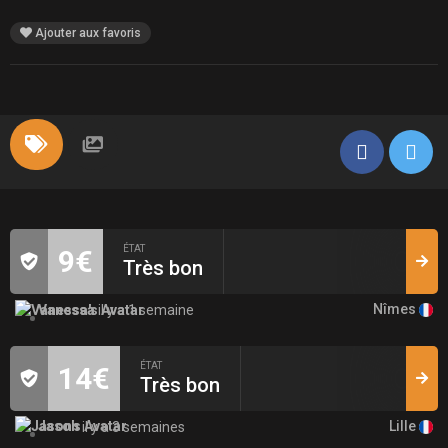
Ajouter aux favoris
ÉTAT
9€
Très bon
Nîmes
Vanessa
il y a 1 semaine
ÉTAT
14€
Très bon
Lille
Jason
il y a 3 semaines