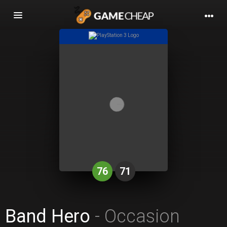
Basculer
la
navigation
76
71
Band Hero
- Occasion