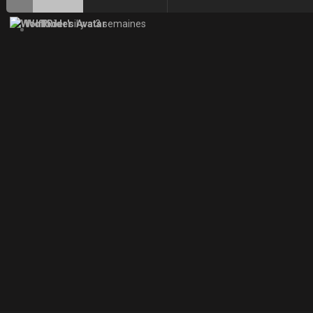
WolfRider
il y a 3 semaines