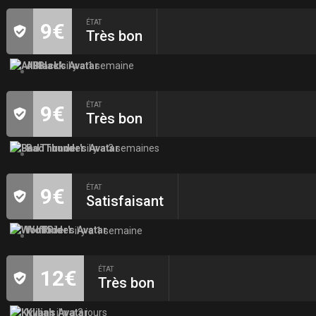
ÉTAT
9€
Très bon
AllBlack
il y a 1 semaine
ÉTAT
9€
Très bon
BadThunder
il y a 3 semaines
ÉTAT
9€
Satisfaisant
WolfRider
il y a 1 semaine
ÉTAT
12€
Très bon
Kylian
il y a 3 jours