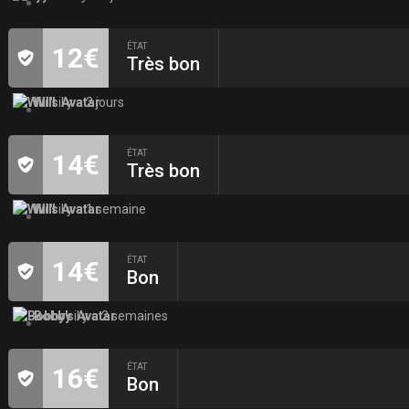
ÉTAT
12€
Très bon
Will
il y a 2 jours
ÉTAT
14€
Très bon
Will
il y a 1 semaine
ÉTAT
14€
Bon
Bobby
il y a 2 semaines
ÉTAT
16€
Bon