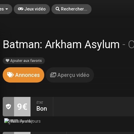
es
Jeux vidéo
Rechercher...
Batman: Arkham Asylum
- 
Ajouter aux favoris
Annonces
Aperçu vidéo
ÉTAT
9€
Bon
Will
il y a 4 jours