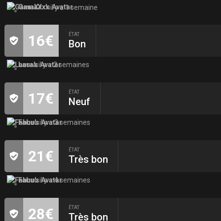
GamaXxx
il y a 1 semaine
ÉTAT
16€
Bon
Laura
il y a 2 semaines
ÉTAT
17€
Neuf
Fabuu
il y a 3 semaines
ÉTAT
21€
Très bon
Fabuu
il y a 4 semaines
ÉTAT
28€
Très bon