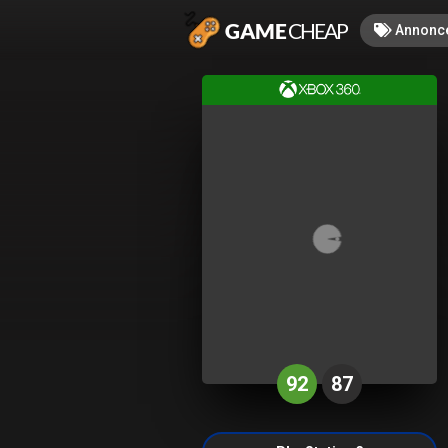
Annonc
92
87