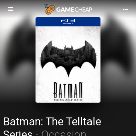
Basculer
la
navigation
Batman: The Telltale
Series
- Occasion