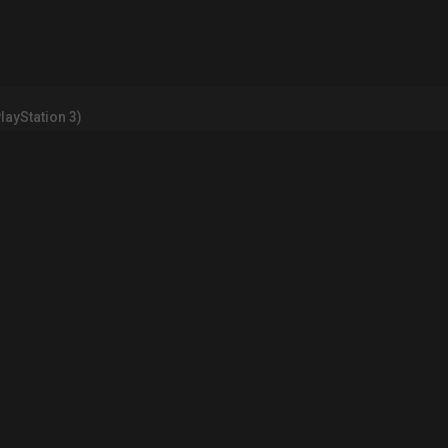
PlayStation 3)
INFORMATIONS LÉGALES
Contact
Mentions légales et CGU
CGV
Règles de d