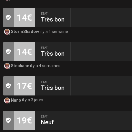
ÉTAT
14€
Très bon
StormShadow
il y a 1 semaine
ÉTAT
14€
Très bon
Stephane
il y a 4 semaines
ÉTAT
17€
Très bon
Nano
il y a 3 jours
ÉTAT
19€
Neuf