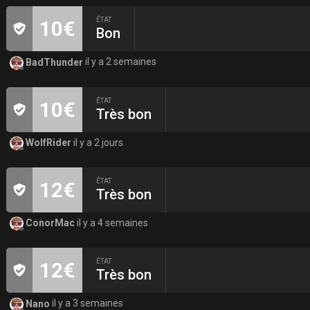
ÉTAT
10€
Bon
BadThunder
il y a 2 semaines
ÉTAT
10€
Très bon
WolfRider
il y a 2 jours
ÉTAT
12€
Très bon
ConorMac
il y a 4 semaines
ÉTAT
12€
Très bon
Nano
il y a 3 semaines