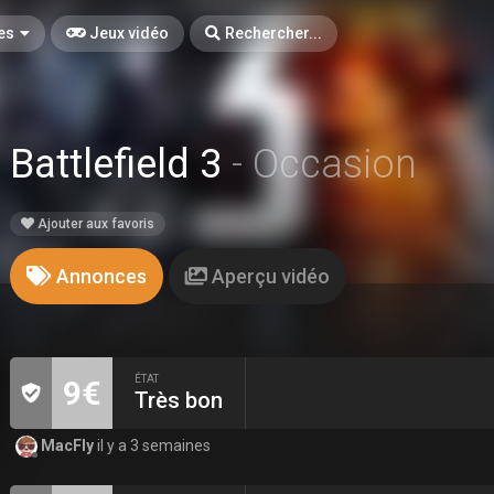
es
Jeux vidéo
Rechercher...
Battlefield 3
- Occasion
Ajouter aux favoris
Annonces
Aperçu vidéo
ÉTAT
9€
Très bon
MacFly
il y a 3 semaines