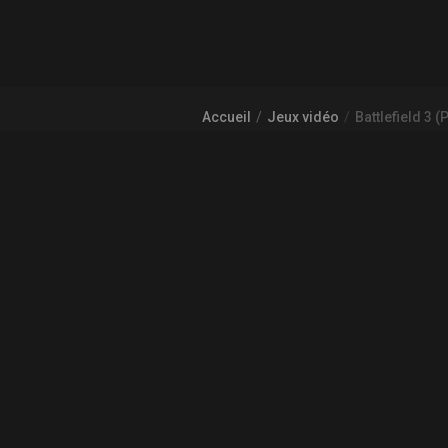
Accueil
Jeux vidéo
Battlefield 3 (
À PROPOS DE GAMECHEAP
Qui sommes nous?
Aide
COMMUNAUTÉ
L'actualité des jeux vidéo