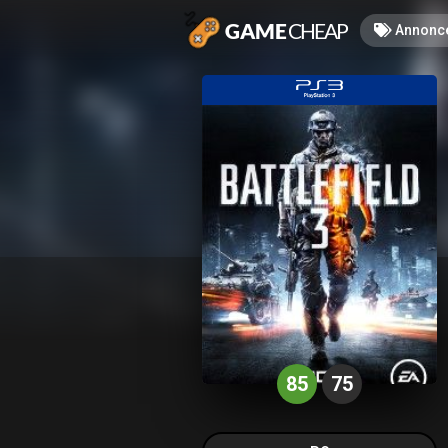
Annonc
85
75