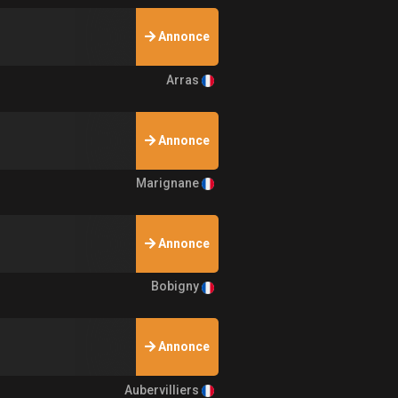
Annonce
Arras
Annonce
Marignane
Annonce
Bobigny
Annonce
Aubervilliers