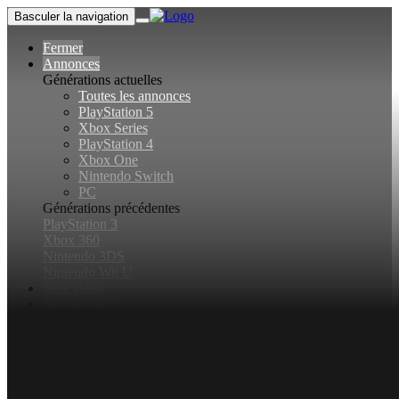
Basculer la navigation
Fermer
Annonces
Générations actuelles
Toutes les annonces
PlayStation 5
Xbox Series
PlayStation 4
Xbox One
Nintendo Switch
PC
Générations précédentes
PlayStation 3
Xbox 360
Nintendo 3DS
Nintendo Wii U
Jeux vidéo
Rechercher...
Basculer la recherche
Connexion