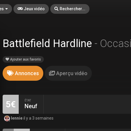
es
Jeux vidéo
Rechercher...
Battlefield Hardline
- Occas
Ajouter aux favoris
Annonces
Aperçu vidéo
ÉTAT
5€
Neuf
lennie
il y a 3 semaines