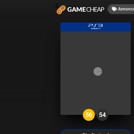
Annonc
56
54