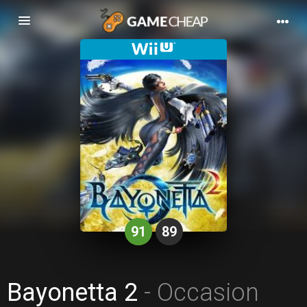
Basculer
la
navigation
91
89
Bayonetta 2
- Occasion