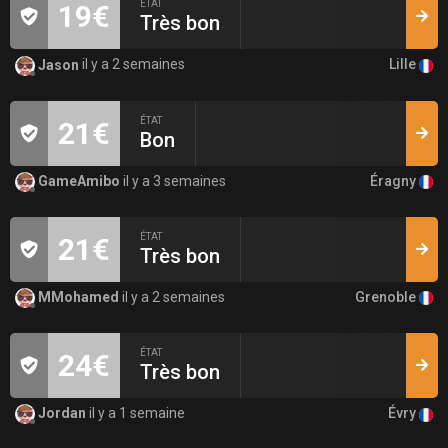
ÉTAT
19€
Très bon
Lille
Jason
il y a 2 semaines
ÉTAT
21€
Bon
Éragny
GameAmibo
il y a 3 semaines
ÉTAT
21€
Très bon
Grenoble
MMohamed
il y a 2 semaines
ÉTAT
24€
Très bon
Évry
Jordan
il y a 1 semaine