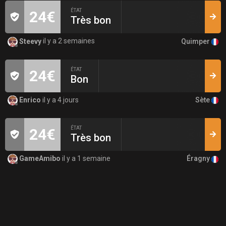
ÉTAT
24€
Très bon
Quimper
Steevy
il y a 2 semaines
ÉTAT
24€
Bon
Sète
Enrico
il y a 4 jours
ÉTAT
24€
Très bon
Éragny
GameAmibo
il y a 1 semaine