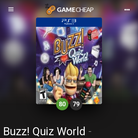
Basculer
la
navigation
80
79
Buzz! Quiz World
-