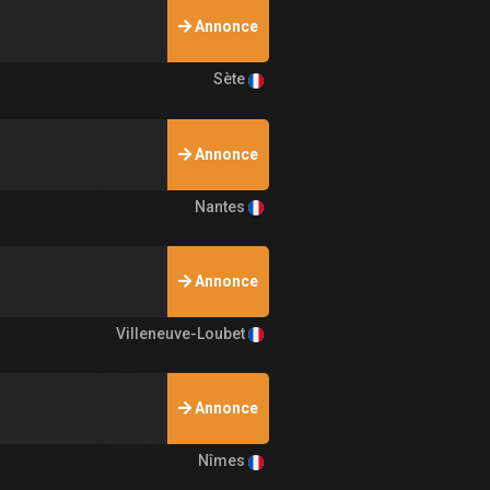
Annonce
Sète
Annonce
Nantes
Annonce
Villeneuve-Loubet
Annonce
Nîmes