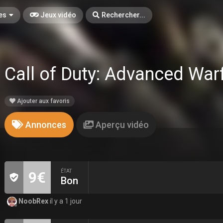
es
Jeux vidéo
Rechercher...
Call of Duty: Advanced War
Ajouter aux favoris
Annonces
Aperçu vidéo
ÉTAT
9€
Bon
NoobRex
il y a 1 jour