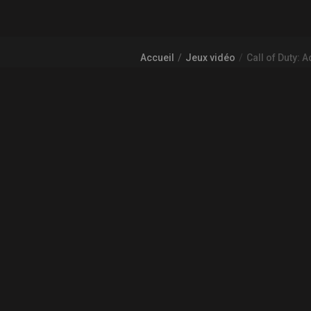
Accueil
Jeux vidéo
Call of Duty:
À PROPOS DE GAMECHEAP
Qui sommes nous?
Aide
COMMUNAUTÉ
L'actualité des jeux vidéo
© 2026
GameCheap