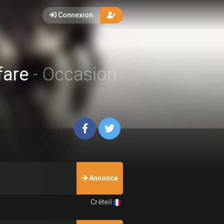
Connexion
fare
- Occasion
Annonce
Créteil