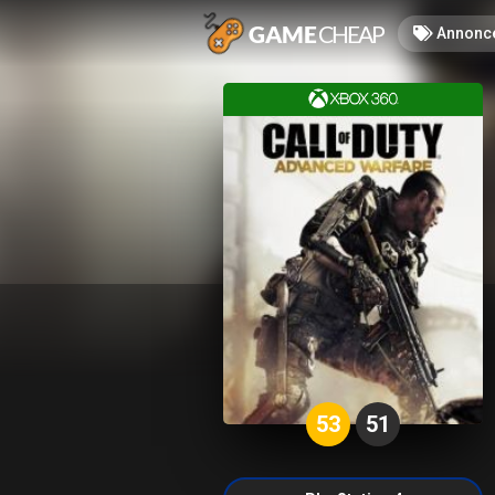
Annonc
53
51