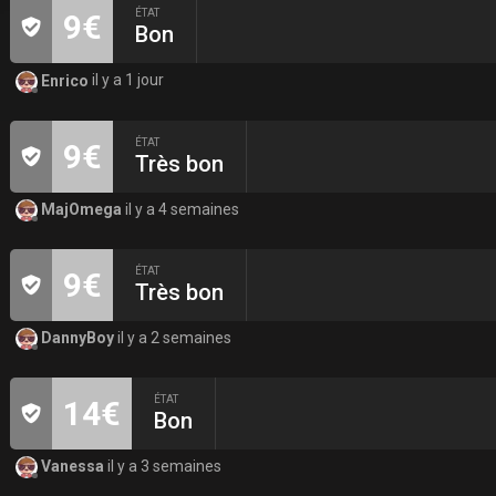
ÉTAT
9€
Bon
Enrico
il y a 1 jour
ÉTAT
9€
Très bon
MajOmega
il y a 4 semaines
ÉTAT
9€
Très bon
DannyBoy
il y a 2 semaines
ÉTAT
14€
Bon
Vanessa
il y a 3 semaines