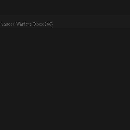
 Advanced Warfare (Xbox 360)
INFORMATIONS LÉGALES
Contact
Mentions légales et CGU
CGV
Règles de d