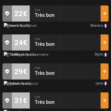
ÉTAT
22€
Très bon
Béziers
Innes
il y a 2 jours
ÉTAT
24€
Très bon
Dijon
TheBoys
il y a 1 semaine
ÉTAT
29€
Très bon
Lyon
Aydan
il y a 2 jours
ÉTAT
31€
Très bon