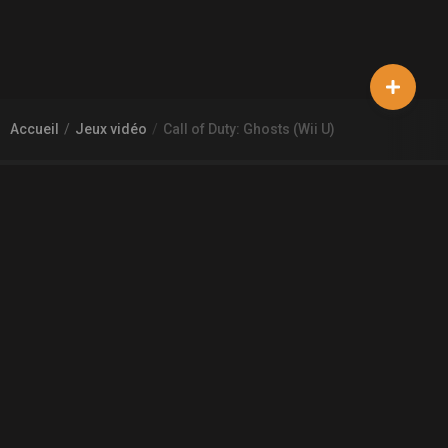
Accueil
Jeux vidéo
Call of Duty: Ghosts (Wii U)
À PROPOS DE GAMECHEAP
Qui sommes nous?
Aide
Contact
INFORMATIONS LÉGALES
Mentions légales et CGU
CGV
Règles de diffusion
Confidentialité