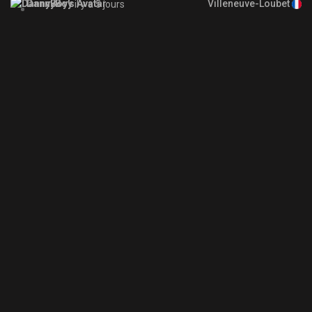
Villeneuve-Loubet
DannyBoy
il y a 5 jours