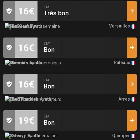
ÉTAT
16€
Très bon
Versailles
RexBear
il y a 1 semaine
ÉTAT
16€
Bon
Puteaux
Romain
il y a 4 semaines
ÉTAT
16€
Bon
Arras
BadThunder
il y a 2 jours
ÉTAT
19€
Bon
Quimper
Steevy
il y a 1 semaine