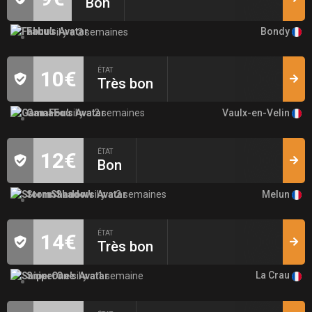
Bon
Bondy
Fabuu
il y a 2 semaines
ÉTAT
10€
Très bon
Vaulx-en-Velin
GamaFou
il y a 2 semaines
ÉTAT
12€
Bon
Melun
StormShadow
il y a 2 semaines
ÉTAT
14€
Très bon
La Crau
SniperOne
il y a 1 semaine