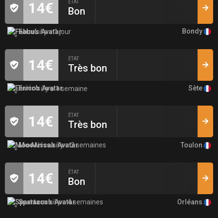
ÉTAT
14€
Bon
Bondy
Fabuu
il y a 1 jour
ÉTAT
14€
Très bon
Sète
Enrico
il y a 1 semaine
ÉTAT
14€
Très bon
Toulon
MooArissa
il y a 2 semaines
ÉTAT
14€
Bon
Orléans
Spartacus
il y a 4 semaines