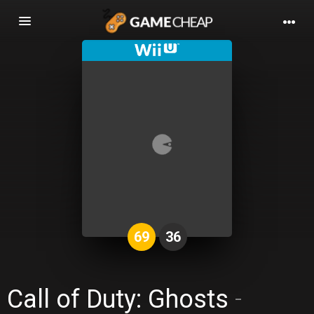
Basculer
la
navigation
69
36
Call of Duty: Ghosts
-