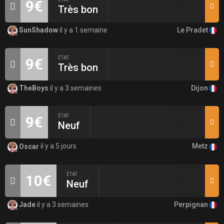
9€
Très bon
Le Pradet
SunShadow
il y a 1 semaine
ÉTAT
9€
Très bon
Dijon
TheBoys
il y a 3 semaines
ÉTAT
9€
Neuf
Metz
Oscar
il y a 5 jours
ÉTAT
10€
Neuf
Perpignan
Jade
il y a 3 semaines