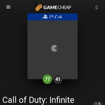
Basculer
la
navigation
77
41
Call of Duty: Infinite
2