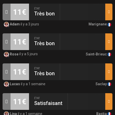
ÉTAT
11€
Très bon
Marignane
Adam
il y a 3 jours
ÉTAT
11€
Très bon
Saint-Brieuc
Rose
il y a 5 jours
ÉTAT
11€
Très bon
Saclay
Lucas
il y a 1 semaine
ÉTAT
11€
Satisfaisant
Bastia
Lina
il y a 1 semaine