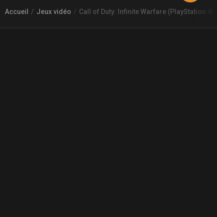
Accueil
Jeux vidéo
Call of Duty: Infinite Warfare (PlayStation 4)
À PROPOS DE GAMECHEAP
Qui sommes nous?
Aide
Contact
INFORMATIONS LÉGALES
Mentions légales et CGU
CGV
Règles de diffusion
Confidentialité
COMMUNAUTÉ
L'actualité des jeux vidéo