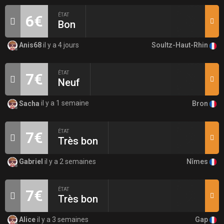
ÉTAT
6€
Bon
Soultz-Haut-Rhin
Anis68
il y a 4 jours
ÉTAT
7€
Neuf
Bron
Sacha
il y a 1 semaine
ÉTAT
7€
Très bon
Nîmes
Gabriel
il y a 2 semaines
ÉTAT
7€
Très bon
Gap
Alice
il y a 3 semaines