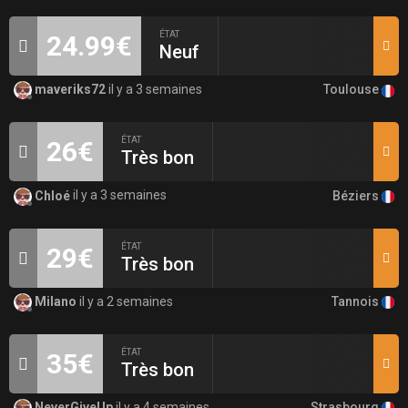
ÉTAT
24.99€
Neuf
Toulouse
maveriks72
il y a 3 semaines
ÉTAT
26€
Très bon
Béziers
Chloé
il y a 3 semaines
ÉTAT
29€
Très bon
Tannois
Milano
il y a 2 semaines
ÉTAT
35€
Très bon
Strasbourg
NeverGiveUp
il y a 4 semaines