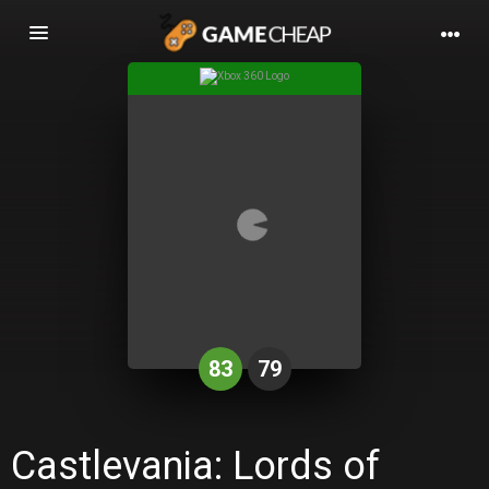
Basculer
la
navigation
83
79
Castlevania: Lords of