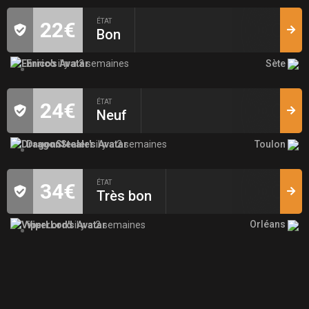
ÉTAT
22€
Bon
Sète
Enrico
il y a 3 semaines
ÉTAT
24€
Neuf
Toulon
DragonStealer
il y a 2 semaines
ÉTAT
34€
Très bon
Orléans
ViperLord
il y a 2 semaines