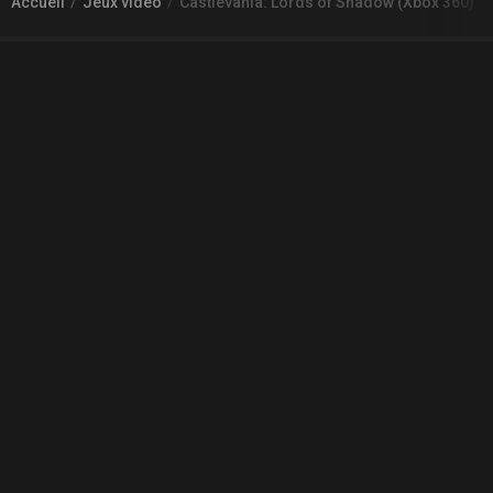
Accueil
Jeux vidéo
Castlevania: Lords of Shadow (Xbox 360)
À PROPOS DE GAMECHEAP
Qui sommes nous?
Aide
Contact
INFORMATIONS LÉGALES
Mentions légales et CGU
CGV
Règles de diffusion
Confidentialité
COMMUNAUTÉ
L'actualité des jeux vidéo