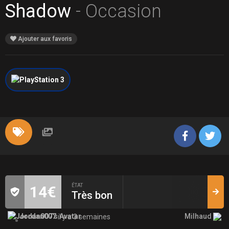
Shadow
- Occasion
Ajouter aux favoris
ÉTAT
14€
Très bon
Milhaud
Jordan007
il y a 3 semaines