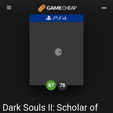
Basculer
la
navigation
87
78
Dark Souls II: Scholar of