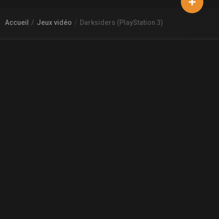
Accueil
Jeux vidéo
Darksiders (PlayStation 3)
À PROPOS DE GAMECHEAP
Qui sommes nous?
Aide
Contact
INFORMATIONS LÉGALES
Mentions légales et CGU
CGV
Règles de diffusion
Confidentialité
COMMUNAUTÉ