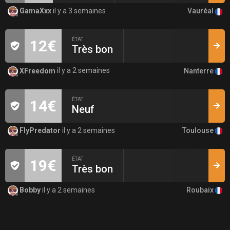
Vauréal
GamaXxx
il y a 3 semaines
ÉTAT
12€
Très bon
Nanterre
XFreedom
il y a 2 semaines
ÉTAT
14€
Neuf
Toulouse
FlyPredator
il y a 2 semaines
ÉTAT
19€
Très bon
Roubaix
Bobby
il y a 2 semaines