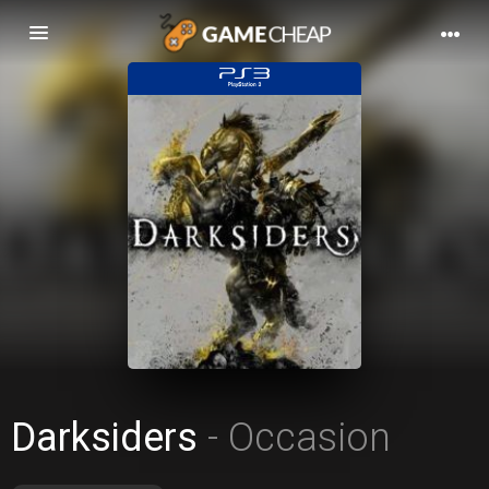
Basculer
la
navigation
Darksiders
- Occasion