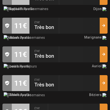
Dijon
Raphaël
il y a 3 semaines
ÉTAT
11€
Très bon
Marignane
Adam
il y a 4 semaines
ÉTAT
11€
Très bon
Auriol
Louis
il y a 4 jours
ÉTAT
11€
Très bon
Béziers
Chloé
il y a 3 semaines
ÉTAT