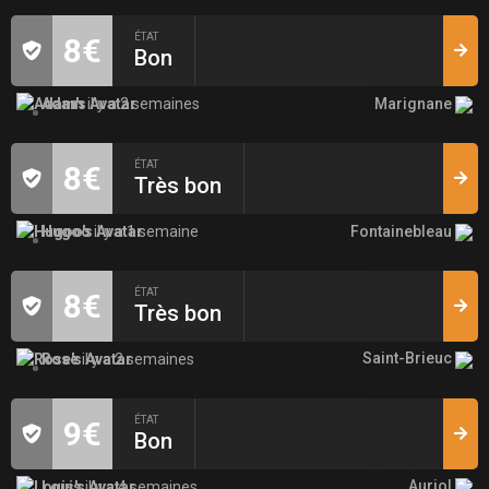
ÉTAT
8€
Bon
Marignane
Adam
il y a 2 semaines
ÉTAT
8€
Très bon
Fontainebleau
Hugoo
il y a 1 semaine
ÉTAT
8€
Très bon
Saint-Brieuc
Rose
il y a 2 semaines
ÉTAT
9€
Bon
Auriol
Louis
il y a 4 semaines