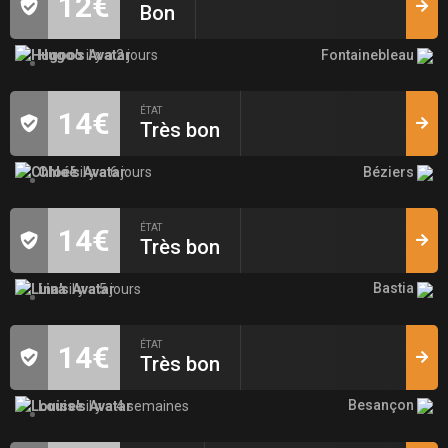
12€
Bon
Fontainebleau
Hugoo
il y a 2 jours
ÉTAT
14€
Très bon
Béziers
Chloé
il y a 6 jours
ÉTAT
14€
Très bon
Bastia
Lina
il y a 5 jours
ÉTAT
14€
Très bon
Besançon
Louise
il y a 4 semaines