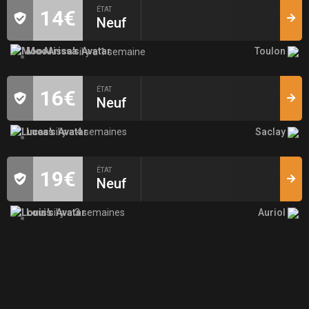
ÉTAT
14€
Neuf
Toulon
MooArissa
il y a 1 semaine
ÉTAT
16€
Neuf
Saclay
Lucas
il y a 4 semaines
ÉTAT
19€
Neuf
Auriol
Louis
il y a 3 semaines