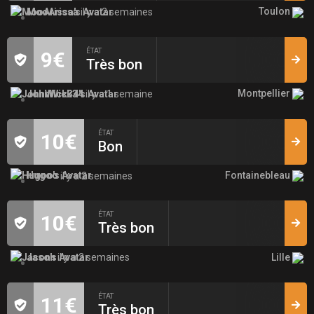
Toulon
MooArissa
il y a 2 semaines
ÉTAT
9€
Très bon
Montpellier
JohnWick34
il y a 1 semaine
ÉTAT
10€
Bon
Fontainebleau
Hugoo
il y a 2 semaines
ÉTAT
10€
Très bon
Lille
Jason
il y a 2 semaines
ÉTAT
11€
Très bon