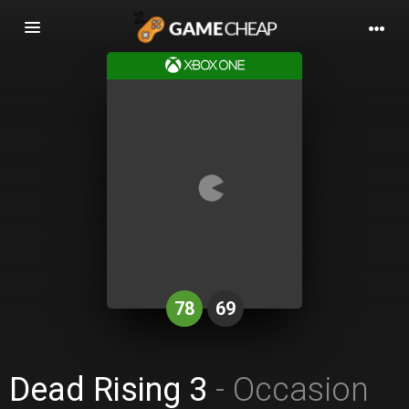
Basculer
la
navigation
78
69
Dead Rising 3
- Occasion