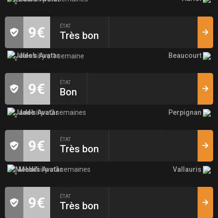
ÉTAT
9€
Très bon
Beaucourt
Jules
il y a 1 semaine
ÉTAT
9€
Bon
Perpignan
Jade
il y a 2 semaines
ÉTAT
9€
Très bon
Vallauris
Mehdi
il y a 3 semaines
ÉTAT
9€
Très bon