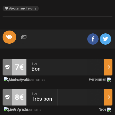
Ajouter aux favoris
ÉTAT
7€
Bon
Perpignan
Jade
il y a 3 semaines
ÉTAT
8€
Très bon
Nice
Leo
il y a 1 semaine