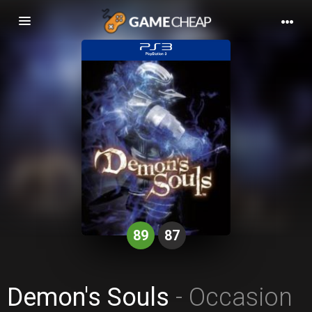
Basculer
la
navigation
89
87
Demon's Souls
- Occasion