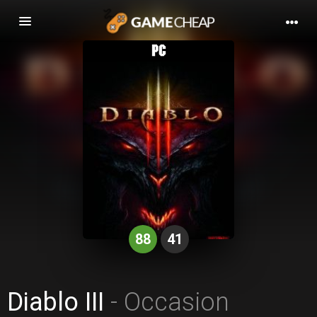
Basculer
la
navigation
88
41
Diablo III
- Occasion