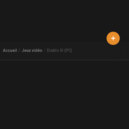
Accueil
Jeux vidéo
Diablo III (PC)
À PROPOS DE GAMECHEAP
Qui sommes nous?
Aide
Contact
INFORMATIONS LÉGALES
Mentions légales et CGU
CGV