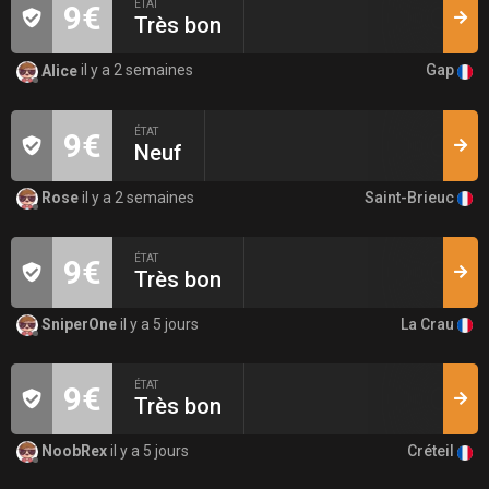
ÉTAT
9€
Très bon
Gap
Alice
il y a 2 semaines
ÉTAT
9€
Neuf
Saint-Brieuc
Rose
il y a 2 semaines
ÉTAT
9€
Très bon
La Crau
SniperOne
il y a 5 jours
ÉTAT
9€
Très bon
Créteil
NoobRex
il y a 5 jours