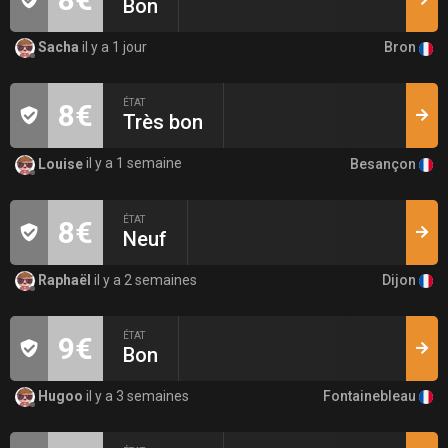
Bon
Bron
Sacha
il y a 1 jour
ÉTAT
8€
Très bon
Besançon
Louise
il y a 1 semaine
ÉTAT
8€
Neuf
Dijon
Raphaël
il y a 2 semaines
ÉTAT
9€
Bon
Fontainebleau
Hugoo
il y a 3 semaines