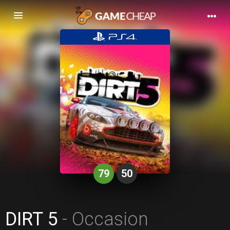
Basculer
la
navigation
79
50
DIRT 5
- Occasion