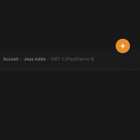
Accueil
Jeux vidéo
DIRT 5 (PlayStation 4)
À PROPOS DE GAMECHEAP
Qui sommes nous?
Aide
Contact
INFORMATIONS LÉGALES
Mentions légales et CGU
CGV