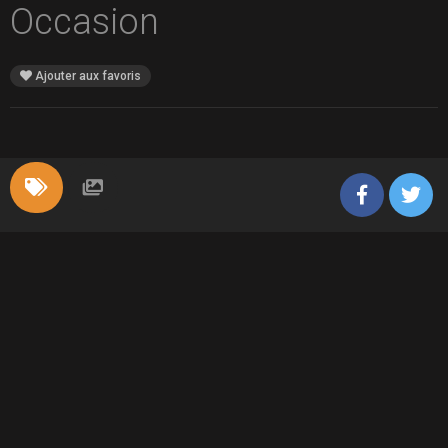
Occasion
Ajouter aux favoris