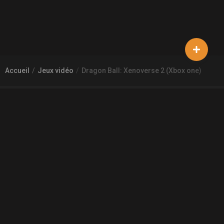
Accueil
Jeux vidéo
Dragon Ball: Xenoverse 2 (Xbox one)
À PROPOS DE GAMECHEAP
Qui sommes nous?
Aide
Contact
INFORMATIONS LÉGALES
Mentions légales et CGU
CGV
Règles de diffusion
Confidentialité