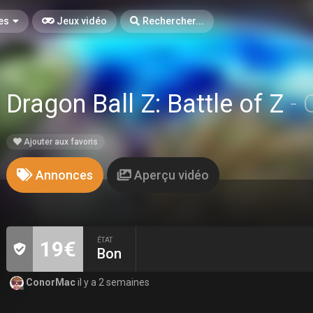
es
Jeux vidéo
Rechercher...
Dragon Ball Z: Battle of Z
-
Ajouter aux favoris
Annonces
Aperçu vidéo
ÉTAT
19€
Bon
ConorMac
il y a 2 semaines