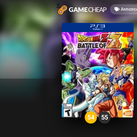
Annonc
54
55