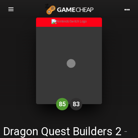
Basculer
la
navigation
85
83
Dragon Quest Builders 2
-