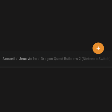
Accueil
Jeux vidéo
Dragon Quest Builders 2 (Nintendo Switch)
À PROPOS DE GAMECHEAP
Qui sommes nous?
Aide
Contact
INFORMATIONS LÉGALES