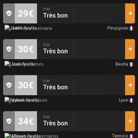
ÉTAT
29€
Très bon
Perpignan
Jade
il y a 1 semaine
ÉTAT
30€
Très bon
Bastia
Lina
il y a 3 jours
ÉTAT
30€
Très bon
Lyon
Aydan
il y a 2 jours
ÉTAT
34€
Très bon
Tannois
Milano
il y a 2 semaines