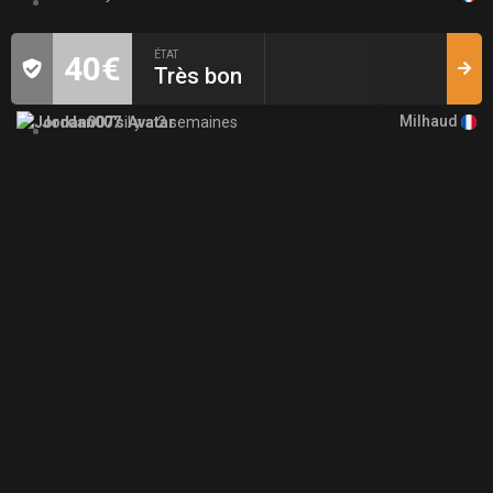
ÉTAT
40€
Très bon
Milhaud
Jordan007
il y a 2 semaines