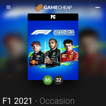
Basculer
la
navigation
85
32
F1 2021
- Occasion