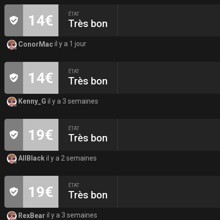
ÉTAT
14€
Très bon
ConorMac
il y a 1 jour
ÉTAT
14€
Très bon
Kenny_G
il y a 3 semaines
ÉTAT
19€
Très bon
AllBlack
il y a 2 semaines
ÉTAT
19€
Très bon
RexBear
il y a 3 semaines