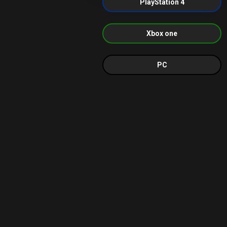
PlayStation 4
Xbox one
PC