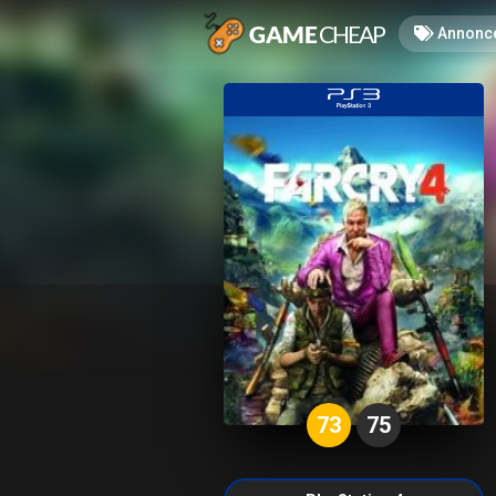
Annonc
73
75