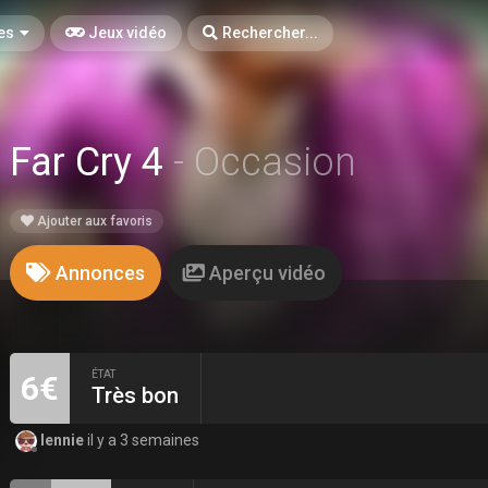
es
Jeux vidéo
Rechercher...
Far Cry 4
- Occasion
Ajouter aux favoris
Annonces
Aperçu vidéo
ÉTAT
6€
Très bon
lennie
il y a 3 semaines