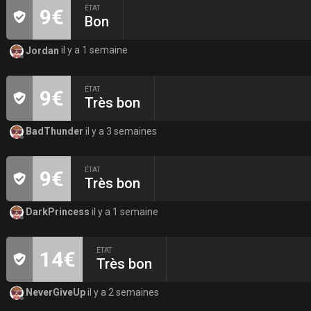
ÉTAT
9€
Bon
Jordan
il y a 1 semaine
ÉTAT
9€
Très bon
BadThunder
il y a 3 semaines
ÉTAT
9€
Très bon
DarkPrincess
il y a 1 semaine
ÉTAT
14€
Très bon
NeverGiveUp
il y a 2 semaines