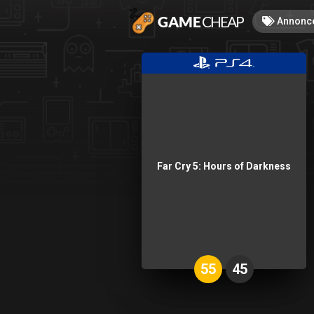
Annonc
Far Cry 5: Hours of Darkness
55
45