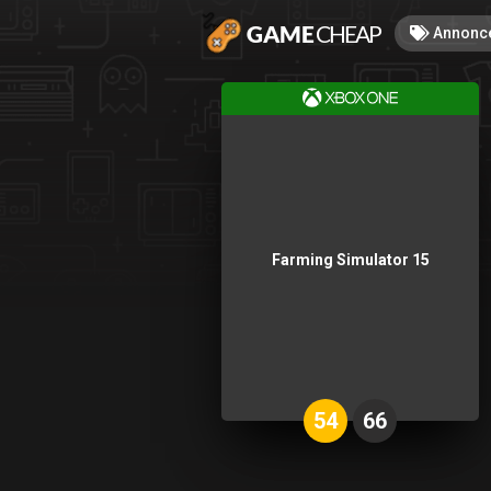
Annonc
Farming Simulator 15
54
66