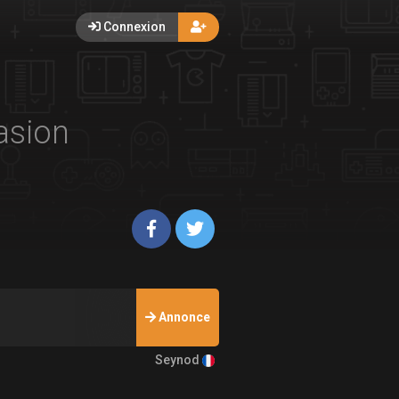
Connexion
asion
Annonce
Seynod