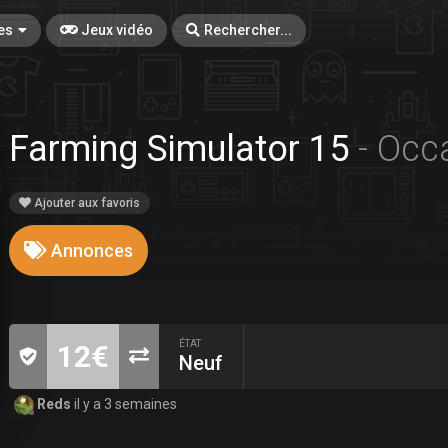
es
Jeux vidéo
Rechercher...
Farming Simulator 15
- Occ
Ajouter aux favoris
Annonces
ÉTAT
12€
Neuf
Reds
il y a 3 semaines