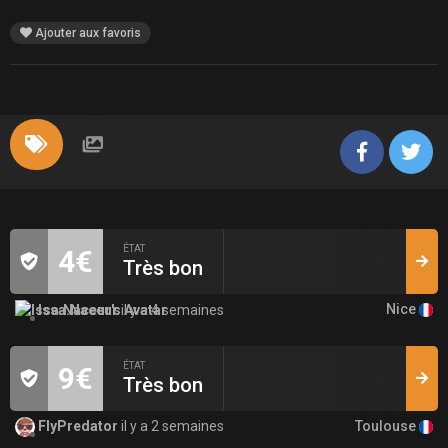
Ajouter aux favoris
ÉTAT
4€
Très bon
Nice
Issa.Naceur
il y a 4 semaines
ÉTAT
9€
Très bon
Toulouse
FlyPredator
il y a 2 semaines