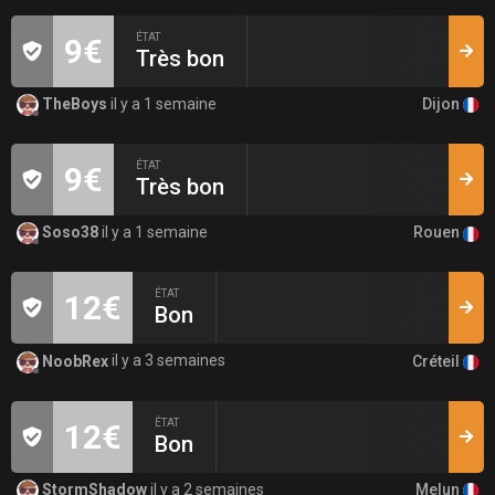
ÉTAT
9€
Très bon
Dijon
TheBoys
il y a 1 semaine
ÉTAT
9€
Très bon
Rouen
Soso38
il y a 1 semaine
ÉTAT
12€
Bon
Créteil
NoobRex
il y a 3 semaines
ÉTAT
12€
Bon
Melun
StormShadow
il y a 2 semaines