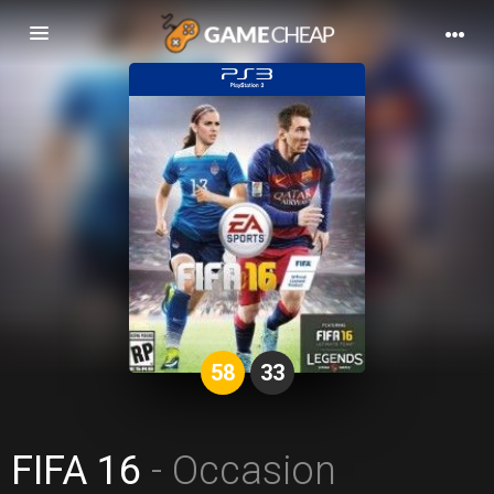
Basculer
la
navigation
58
33
FIFA 16
- Occasion