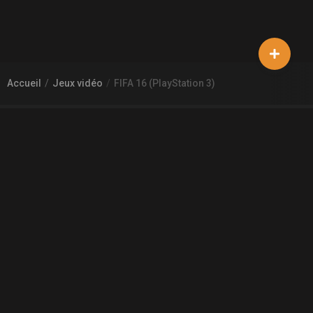
Accueil
Jeux vidéo
FIFA 16 (PlayStation 3)
À PROPOS DE GAMECHEAP
Qui sommes nous?
Aide
Contact
INFORMATIONS LÉGALES
Mentions légales et CGU
CGV
Règles de diffusion
Confidentialité