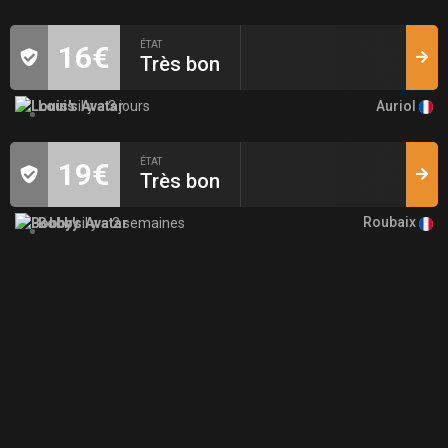
ÉTAT
16€
Très bon
Auriol
Louis
il y a 3 jours
ÉTAT
19€
Très bon
Roubaix
Bobby
il y a 2 semaines