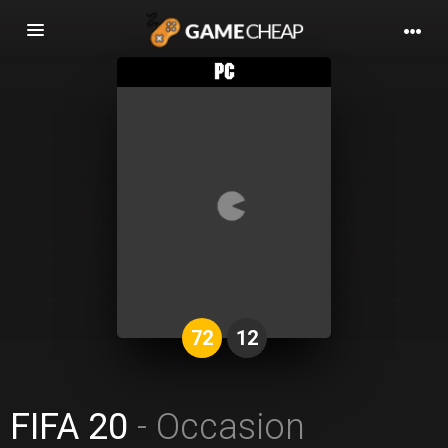
Basculer
la
navigation
72
12
FIFA 20
- Occasion