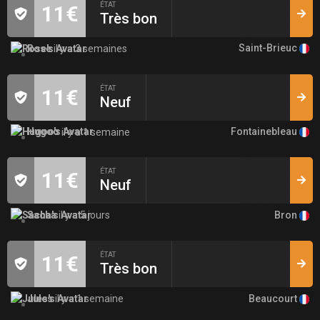
ÉTAT
11€
Très bon
Saint-Brieuc
Rose
il y a 3 semaines
ÉTAT
11€
Neuf
Fontainebleau
Hugoo
il y a 1 semaine
ÉTAT
11€
Neuf
Bron
Sacha
il y a 5 jours
ÉTAT
11€
Très bon
Beaucourt
Jules
il y a 1 semaine