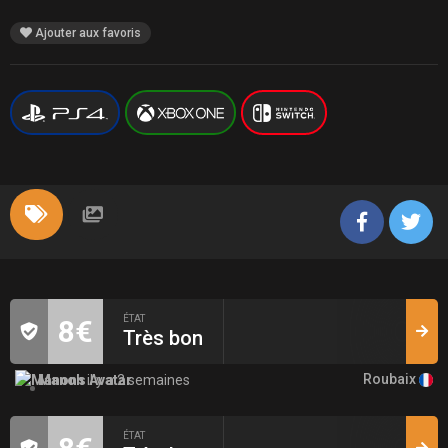
Ajouter aux favoris
ÉTAT
8€
Très bon
Roubaix
Manon
il y a 2 semaines
ÉTAT