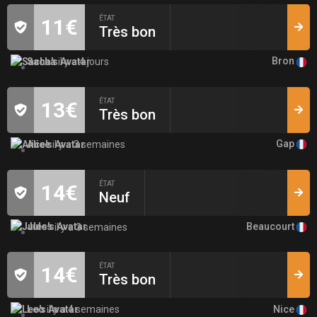
ÉTAT
11€
Très bon
Bron
Sacha
il y a 4 jours
ÉTAT
13€
Très bon
Gap
Alice
il y a 3 semaines
ÉTAT
14€
Neuf
Beaucourt
Jules
il y a 3 semaines
ÉTAT
14€
Très bon
Nice
Leo
il y a 4 semaines