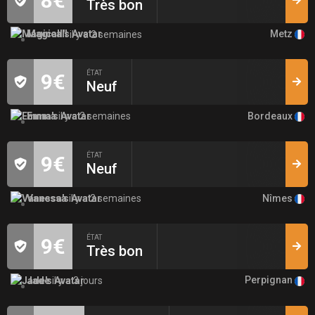
8€
Très bon
Metz
Magicall
il y a 2 semaines
ÉTAT
9€
Neuf
Bordeaux
Emma
il y a 2 semaines
ÉTAT
9€
Neuf
Nîmes
Vanessa
il y a 2 semaines
ÉTAT
9€
Très bon
Perpignan
Jade
il y a 3 jours