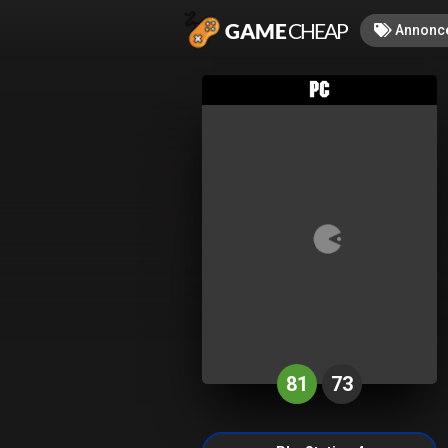
Annonc
81
73