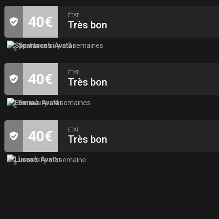
ÉTAT
40€
Très bon
Spartacus
il y a 3 semaines
ÉTAT
40€
Très bon
Emma
il y a 4 semaines
ÉTAT
40€
Très bon
Lucas
il y a 1 semaine