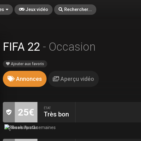
es
Jeux vidéo
Rechercher...
FIFA 22
- Occasion
Ajouter aux favoris
Annonces
Aperçu vidéo
ÉTAT
25€
Très bon
Rose
il y a 3 semaines