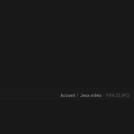
Accueil
Jeux vidéo
FIFA 22 (PC)
À PROPOS DE GAMECHEAP
Qui sommes nous?
Aide