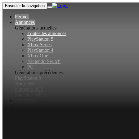
Basculer la navigation
Fermer
Annonces
Générations actuelles
Toutes les annonces
PlayStation 5
Xbox Series
PlayStation 4
Xbox One
Nintendo Switch
PC
Générations précédentes
PlayStation 3
Xbox 360
Nintendo 3DS
Nintendo Wii U
Jeux vidéo
Rechercher...
Basculer la recherche
Connexion