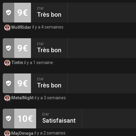
ÉTAT
9€
Très bon
WolfRider
il y a 4 semaines
ÉTAT
9€
Très bon
Tintin
il y a 1 semaine
ÉTAT
9€
Très bon
MetalNight
il y a 3 semaines
ÉTAT
10€
Satisfaisant
MajOmega
il y a 2 semaines