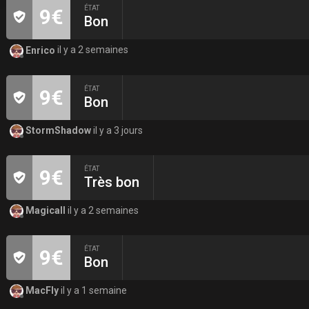
ÉTAT
9€
Bon
Enrico
il y a 2 semaines
ÉTAT
9€
Bon
StormShadow
il y a 3 jours
ÉTAT
9€
Très bon
Magicall
il y a 2 semaines
ÉTAT
9€
Bon
MacFly
il y a 1 semaine