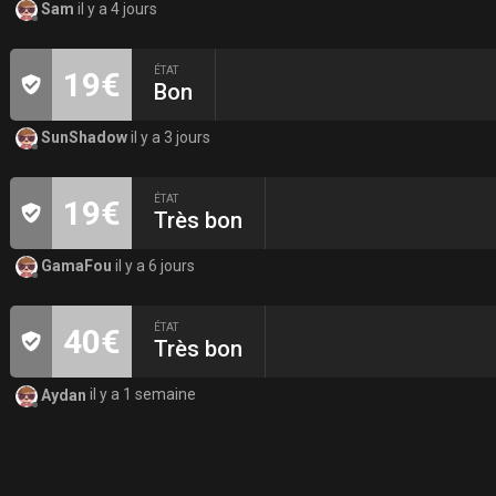
Sam
il y a 4 jours
ÉTAT
19€
Bon
SunShadow
il y a 3 jours
ÉTAT
19€
Très bon
GamaFou
il y a 6 jours
ÉTAT
40€
Très bon
Aydan
il y a 1 semaine