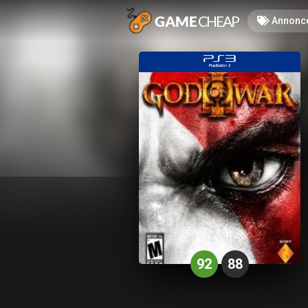
Annonc
92
88