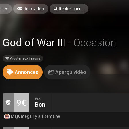
es
Jeux vidéo
Rechercher...
God of War III
- Occasion
Ajouter aux favoris
Annonces
Aperçu vidéo
ÉTAT
9€
Bon
MajOmega
il y a 1 semaine