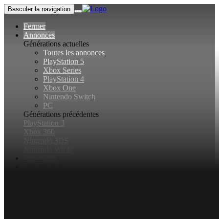
Basculer la navigation
Fermer
Annonces
Générations actuelles
Toutes les annonces
PlayStation 5
Xbox Series
PlayStation 4
Xbox One
Nintendo Switch
PC
Générations précédentes
PlayStation 3
Xbox 360
Nintendo 3DS
Nintendo Wii U
Jeux vidéo
Rechercher...
Basculer la recherche
Connexion