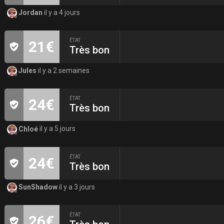
Jordan
il y a 4 jours
ÉTAT
21€
Très bon
Jules
il y a 2 semaines
ÉTAT
24€
Très bon
Chloé
il y a 5 jours
ÉTAT
24€
Très bon
SunShadow
il y a 3 jours
ÉTAT
26€