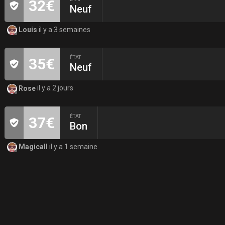
32€
Neuf
Louis
il y a 3 semaines
ÉTAT
35€
Neuf
Rose
il y a 2 jours
ÉTAT
37€
Bon
Magicall
il y a 1 semaine