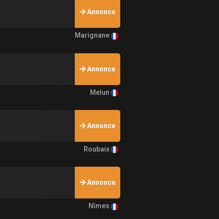
Annonce
Marignane
Annonce
Melun
Annonce
Roubaix
Annonce
Nîmes