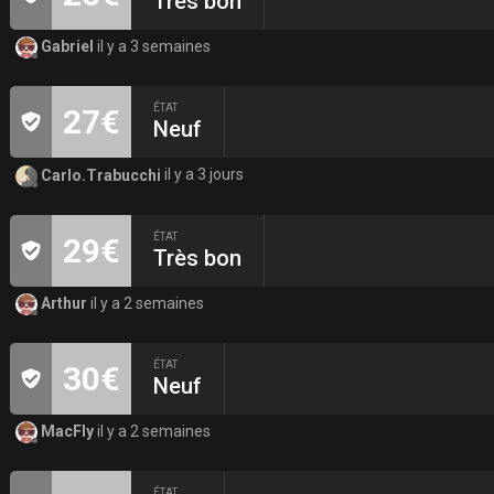
Très bon
Gabriel
il y a 3 semaines
ÉTAT
27€
Neuf
Carlo.Trabucchi
il y a 3 jours
ÉTAT
29€
Très bon
Arthur
il y a 2 semaines
ÉTAT
30€
Neuf
MacFly
il y a 2 semaines
ÉTAT