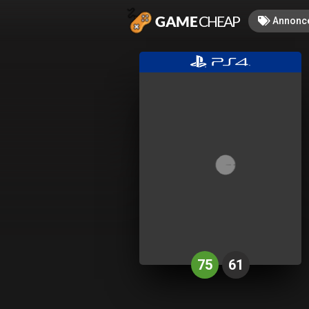
Annonc
75
61