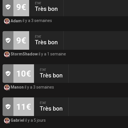
ÉTAT
9€
Très bon
Adam
il y a 3 semaines
ÉTAT
9€
Très bon
StormShadow
il y a 1 semaine
ÉTAT
10€
Très bon
Manon
il y a 3 semaines
ÉTAT
11€
Très bon
Gabriel
il y a 5 jours