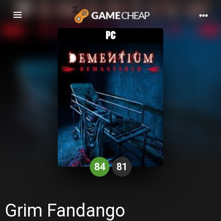
Basculer
la
navigation
84
81
Grim Fandango