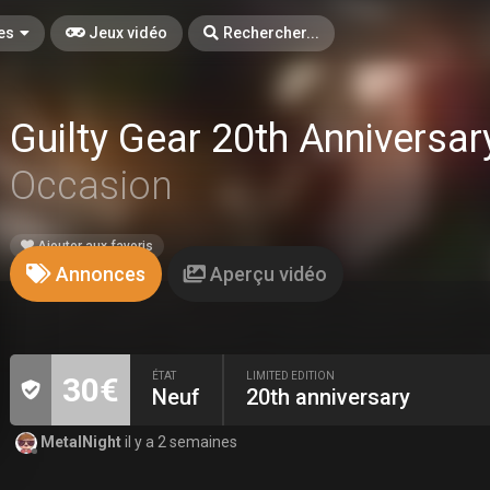
es
Jeux vidéo
Rechercher...
Guilty Gear 20th Anniversar
Occasion
Ajouter aux favoris
Annonces
Aperçu vidéo
ÉTAT
LIMITED EDITION
30€
Neuf
20th anniversary
MetalNight
il y a 2 semaines