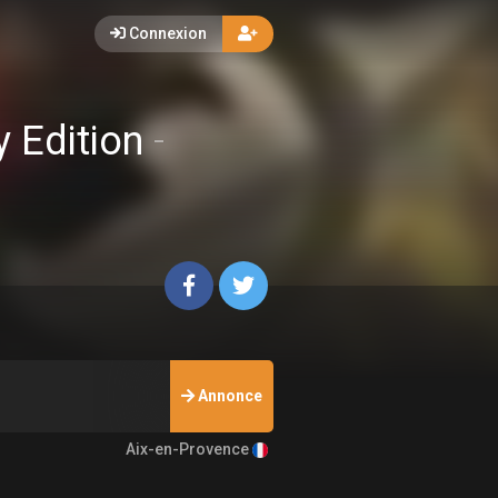
Connexion
y Edition
-
Annonce
Aix-en-Provence