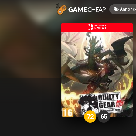
Annonc
72
65