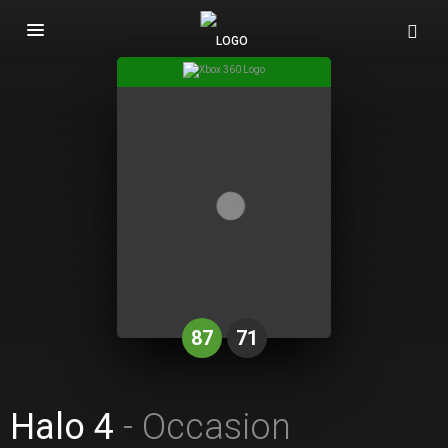
Basculer
la
navigation
87
71
Halo 4
- Occasion