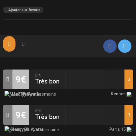
Ajouter aux favoris
ÉTAT
9€
Très bon
Rennes
MacFly
il y a 1 semaine
ÉTAT
9€
Très bon
Paris 15
Kenny_G
il y a 1 semaine