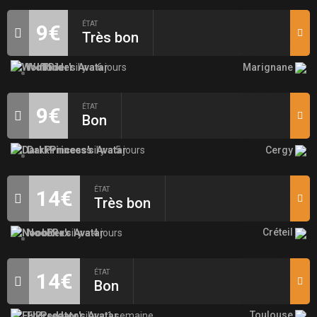
ÉTAT
9€
Très bon
Marignane
WolfRider
il y a 6 jours
ÉTAT
9€
Bon
Cergy
DarkPrincess
il y a 5 jours
ÉTAT
14€
Très bon
Créteil
NoobRex
il y a 4 jours
ÉTAT
14€
Bon
Toulouse
FlyPredator
il y a 1 semaine