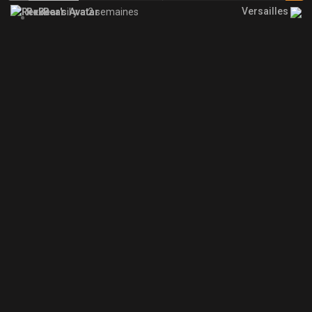
Versailles
RexBear
il y a 2 semaines