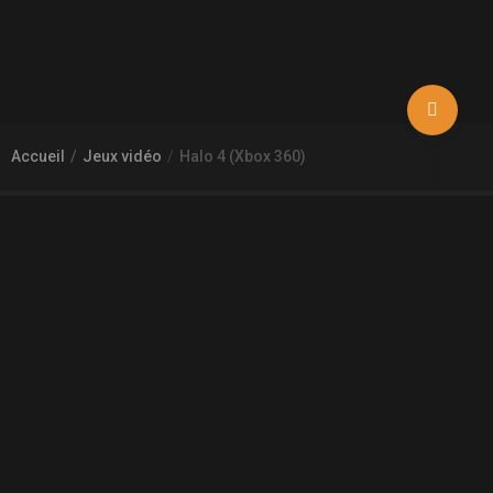
Accueil
Jeux vidéo
Halo 4 (Xbox 360)
À PROPOS DE GAMECHEAP
Qui sommes nous?
Aide
Contact
INFORMATIONS LÉGALES
Mentions légales et CGU
CGV
Règles de diffusion
Confidentialité