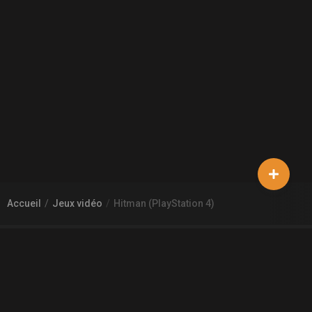
Accueil
Jeux vidéo
Hitman (PlayStation 4)
À PROPOS DE GAMECHEAP
Qui sommes nous?
Aide
Contact