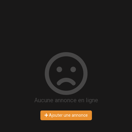
Aucune annonce en ligne
Ajouter une annonce