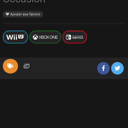
Ajouter aux favoris