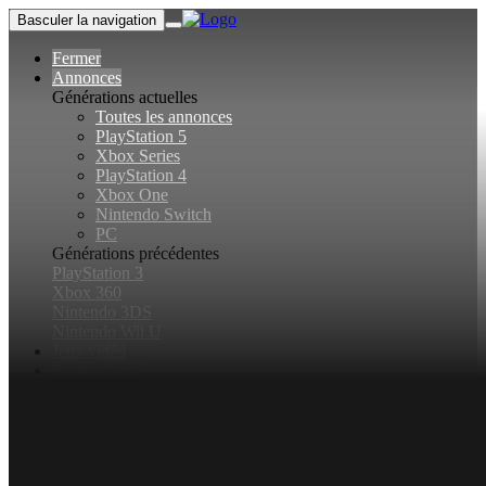
Basculer la navigation
Fermer
Annonces
Générations actuelles
Toutes les annonces
PlayStation 5
Xbox Series
PlayStation 4
Xbox One
Nintendo Switch
PC
Générations précédentes
PlayStation 3
Xbox 360
Nintendo 3DS
Nintendo Wii U
Jeux vidéo
Rechercher...
Basculer la recherche
Connexion