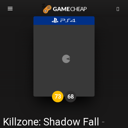
Basculer
la
navigation
73
68
Killzone: Shadow Fall
-