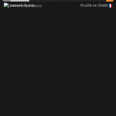
Pruillé-le-Chétif
Loucas
il y a 4 jours