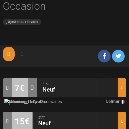
Occasion
Ajouter aux favoris
ÉTAT
7€
Neuf
Colmar
Maxime_rt
il y a 2 semaines
ÉTAT
15€
Neuf