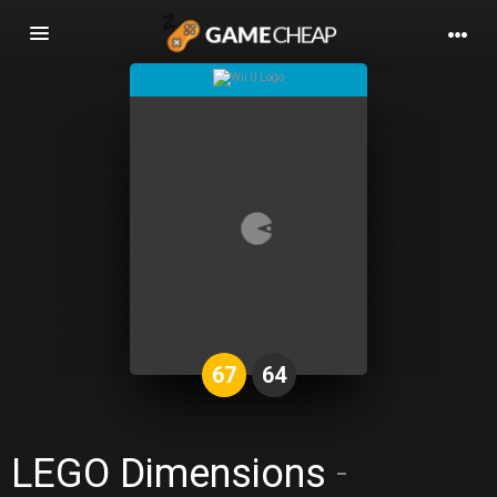
Basculer
la
navigation
67
64
LEGO Dimensions
-