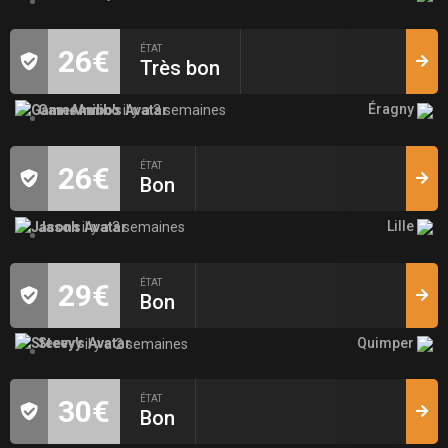
ÉTAT
26€
Très bon
Éragny
GameAmibo
il y a 3 semaines
ÉTAT
26€
Bon
Lille
Jason
il y a 3 semaines
ÉTAT
29€
Bon
Quimper
Steevy
il y a 2 semaines
ÉTAT
30€
Bon