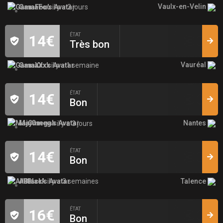
Vaulx-en-Velin
GamaFou
il y a 2 jours
ÉTAT
14€
Très bon
Vauréal
GamaXxx
il y a 1 semaine
ÉTAT
14€
Bon
Nantes
MajOmega
il y a 3 jours
ÉTAT
14€
Bon
Talence
AllBlack
il y a 3 semaines
ÉTAT
16€
Bon