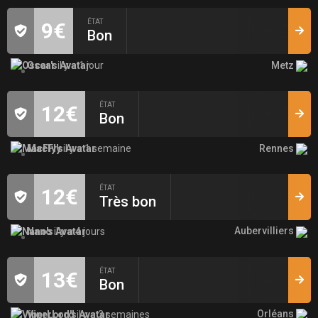
ÉTAT
9€
Bon
Metz
Oscar
il y a 1 jour
ÉTAT
12€
Bon
Rennes
MacFly
il y a 1 semaine
ÉTAT
12€
Très bon
Aubervilliers
Nano
il y a 4 jours
ÉTAT
13€
Bon
Orléans
ViperLord
il y a 3 semaines