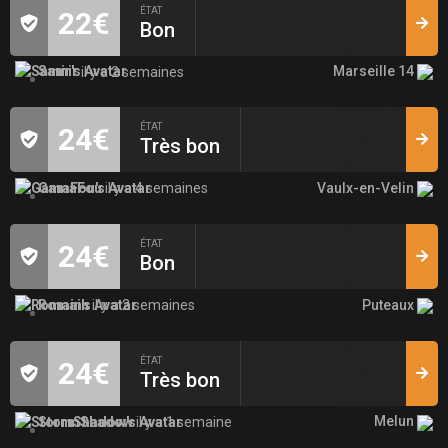
ÉTAT
22€
Bon
Marseille 14
Samir
il y a 2 semaines
ÉTAT
24€
Très bon
Vaulx-en-Velin
GamaFou
il y a 4 semaines
ÉTAT
24€
Bon
Puteaux
Romain
il y a 2 semaines
ÉTAT
24€
Très bon
Melun
StormShadow
il y a 1 semaine