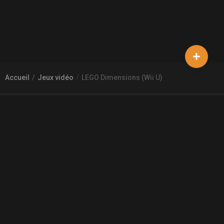
Accueil
Jeux vidéo
LEGO Dimensions (Wii U)
À PROPOS DE GAMECHEAP
Qui sommes nous?
Aide
Contact
INFORMATIONS LÉGALES
Mentions légales et CGU
CGV
Règles de diffusion
Confidentialité