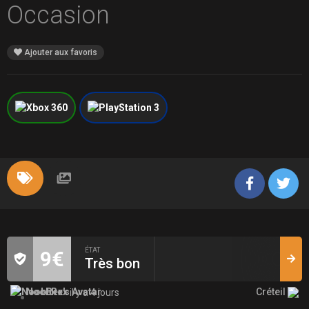
Occasion
Ajouter aux favoris
ÉTAT
9€
Très bon
Créteil
NoobRex
il y a 4 jours