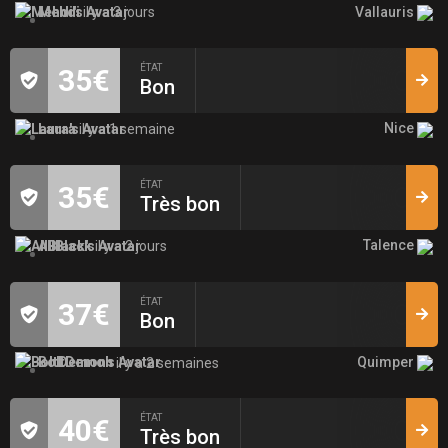
Vallauris
Mehdi
il y a 3 jours
ÉTAT
35€
Bon
Nice
Laura
il y a 1 semaine
ÉTAT
35€
Très bon
Talence
AllBlack
il y a 2 jours
ÉTAT
37€
Bon
Quimper
BoltDemon
il y a 2 semaines
ÉTAT
40€
Très bon