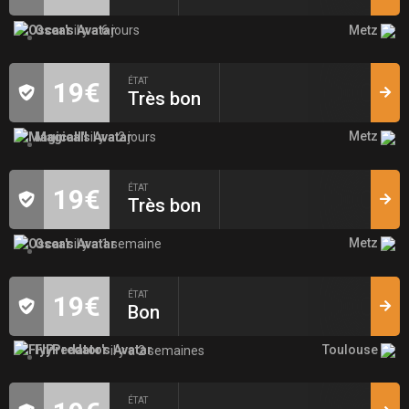
Metz
Oscar
il y a 6 jours
ÉTAT
19€
Très bon
Metz
Magicall
il y a 2 jours
ÉTAT
19€
Très bon
Metz
Oscar
il y a 1 semaine
ÉTAT
19€
Bon
Toulouse
FlyPredator
il y a 2 semaines
ÉTAT