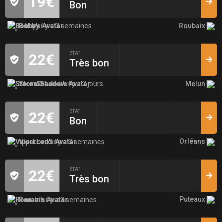
19€
Bon
Roubaix
Bobby
il y a 3 semaines
ÉTAT
22€
Très bon
Melun
StormShadow
il y a 2 jours
ÉTAT
22€
Bon
Orléans
ViperLord
il y a 3 semaines
ÉTAT
22€
Très bon
Puteaux
Romain
il y a 3 semaines