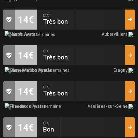
ÉTAT
14€
Très bon
Aubervilliers
Nano
il y a 3 semaines
ÉTAT
14€
Très bon
Éragny
GameAmibo
il y a 2 semaines
ÉTAT
14€
Très bon
Asnières-sur-Seine
Predator
il y a 1 semaine
ÉTAT
14€
Bon