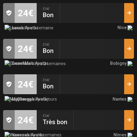
ÉTAT
24€
Bon
Nice
Laura
il y a 1 semaine
ÉTAT
24€
Bon
Bobigny
ConorMac
il y a 2 semaines
ÉTAT
24€
Bon
Nantes
MajOmega
il y a 5 jours
ÉTAT
24€
Très bon
Nîmes
Vanessa
il y a 4 semaines