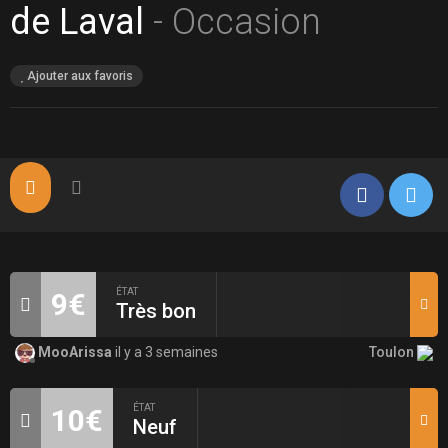
de Laval
- Occasion
Ajouter aux favoris
ÉTAT
9€
Très bon
Toulon
MooArissa
il y a 3 semaines
ÉTAT
10€
Neuf