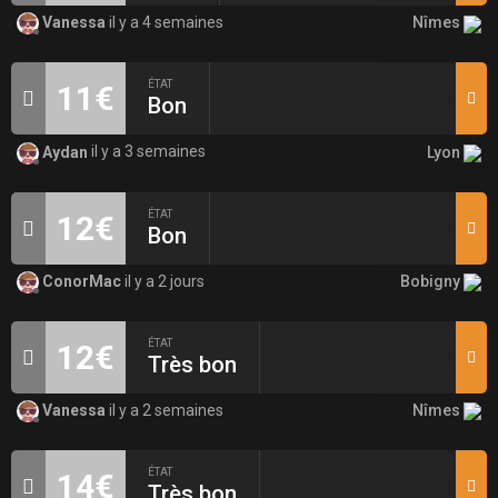
Nîmes
Vanessa
il y a 4 semaines
ÉTAT
11€
Bon
Lyon
Aydan
il y a 3 semaines
ÉTAT
12€
Bon
Bobigny
ConorMac
il y a 2 jours
ÉTAT
12€
Très bon
Nîmes
Vanessa
il y a 2 semaines
ÉTAT
14€
Très bon