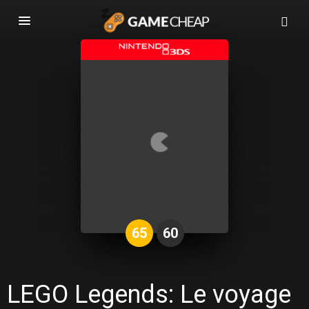
Basculer
la
navigation
65
60
LEGO Legends: Le voyage