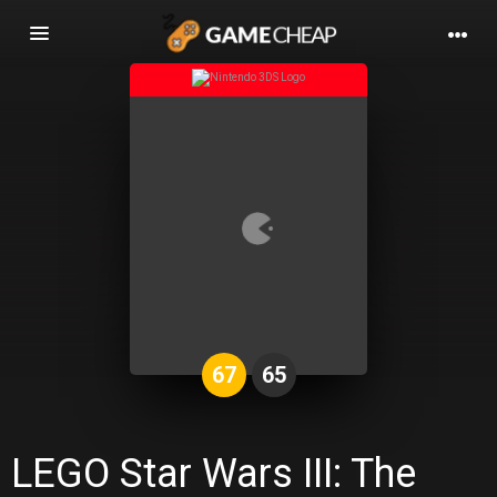
Basculer
la
navigation
67
65
LEGO Star Wars III: The