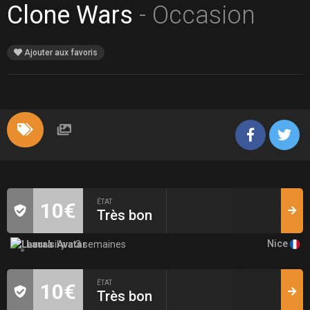
Clone Wars
- Occasion
Ajouter aux favoris
ÉTAT
10€
Très bon
Nice
Laura
il y a 3 semaines
ÉTAT
10€
Très bon