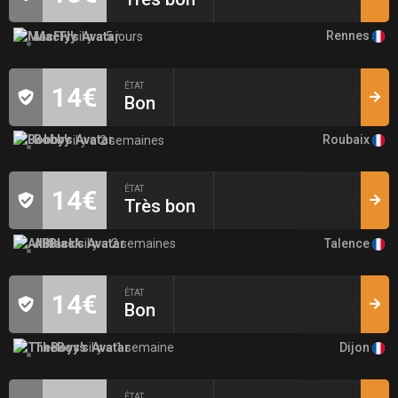
Rennes
MacFly
il y a 5 jours
ÉTAT
14€
Bon
Roubaix
Bobby
il y a 2 semaines
ÉTAT
14€
Très bon
Talence
AllBlack
il y a 2 semaines
ÉTAT
14€
Bon
Dijon
TheBoys
il y a 1 semaine
ÉTAT