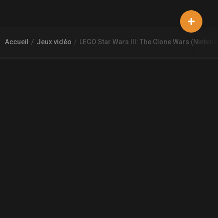
Accueil
Jeux vidéo
LEGO Star Wars III: The Clone Wars (Ninten
À PROPOS DE GAMECHEAP
Qui sommes nous?
Aide
Contact
INFORMATIONS LÉGALES
Mentions légales et CGU
CGV
Règles de diffusion
Confidentialité
COMMUNAUTÉ