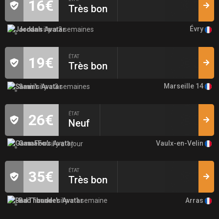
16€
Très bon
Évry
Jordan
il y a 3 semaines
ÉTAT
19€
Très bon
Marseille 14
Samir
il y a 3 semaines
ÉTAT
26€
Neuf
Vaulx-en-Velin
GamaFou
il y a 1 jour
ÉTAT
35€
Très bon
Arras
BadThunder
il y a 1 semaine