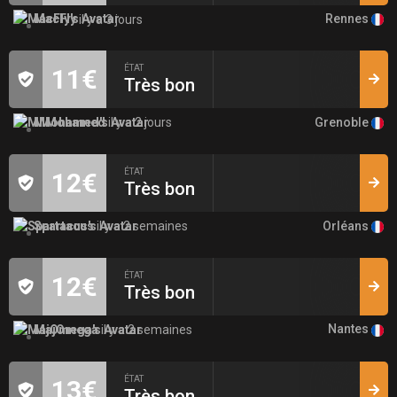
Rennes
MacFly
il y a 3 jours
ÉTAT
11€
Très bon
Grenoble
MMohamed
il y a 2 jours
ÉTAT
12€
Très bon
Orléans
Spartacus
il y a 2 semaines
ÉTAT
12€
Très bon
Nantes
MajOmega
il y a 2 semaines
ÉTAT
13€
Très bon